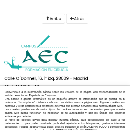
Arriba
Atrás
Calle O´Donnell, 16. 1º izq. 28009 - Madrid
(34) 91 319 04 00
Bienvenida/o a la información básica sobre las cookies de la página web responsabilidad de la
info@aec-campus.es
entidad: Asociación Española de Cirujanos
Una cookie o galleta informática es un pequeño archivo de información que se guarda en tu
ordenador, “smartphone” o tableta cada vez que visitas nuestra página web. Algunas cookies son
AEC Asociación Española de Cirujanos
nuestras y otras pertenecen a empresas externas que prestan servicios para nuestra página web.
Las cookies pueden ser de varios tipos: las cookies técnicas son necesarias para que nuestra
página web pueda funcionar, no necesitan de tu autorización y son las únicas que tenemos
AVISO LEGAL
activadas por defecto.
POLÍTICA DE COOKIES
MAPA WEB
El resto de cookies sirven para mejorar nuestra página, para personalizarla en base a tus
preferencias, o para poder mostrarte publicidad ajustada a tus búsquedas, gustos e intereses
personales. Puedes aceptar todas estas cookies pulsando el botón ACEPTA TODO o configurarlas